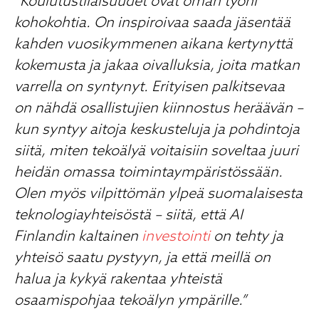
”Koulutustilaisuudet ovat oman työni
kohokohtia. On inspiroivaa saada jäsentää
kahden vuosikymmenen aikana kertynyttä
kokemusta ja jakaa oivalluksia, joita matkan
varrella on syntynyt. Erityisen palkitsevaa
on nähdä osallistujien kiinnostus heräävän –
kun syntyy aitoja keskusteluja ja pohdintoja
siitä, miten tekoälyä voitaisiin soveltaa juuri
heidän omassa toimintaympäristössään.
Olen myös vilpittömän ylpeä suomalaisesta
teknologiayhteisöstä – siitä, että AI
Finlandin kaltainen
investointi
on tehty ja
yhteisö saatu pystyyn, ja että meillä on
halua ja kykyä rakentaa yhteistä
osaamispohjaa tekoälyn ympärille.”