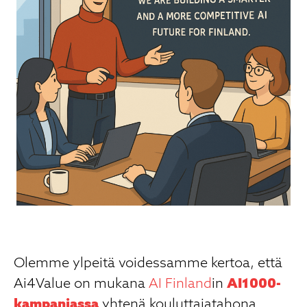
Olemme ylpeitä voidessamme kertoa, että
Ai4Value on mukana
AI Finland
in
AI1000-
kampanjassa
yhtenä kouluttajatahona.